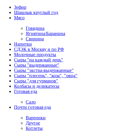
Зефир
Шашлык круглый год
Мясо
Говядина
Ягнятина/Баранина
Свинина
Напитки
СДЭК в Москву и по РФ
Молочные продукты
Сыры "на каждый день"
Сыры "выдержанные"
Сыры "экстра-выдержанные"
Сыры "плесень", "коза", "овца"
Сыры "для гурманов"
Колбасы и деликатесы
Готовая еда
Сало
Почти готовая еда
Вареники
Другое
Котлеты