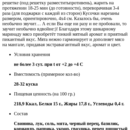
решетке (под решетку разместитьпротивень), жарить на
протяжении 18-25 мин (до готовности), переворачивая 3-4
раза (для поджарки с каждой из сторон) Кусочки нарезаны
размером, ориентировочно, 4х4 см. Казалось бы, очень
необычно звучит… А если Вы еще ни разу и не пробовали, то
заучит необычно вдвойне:)! Благодаря этому шикарному
маринаду мясо приобретёт тонкий мятный аромат и приятный
пикантный вкус. Мята нежно гармонирует и дополняет мясо
на мангале, придавая экстравагантный вкус, аромат и цвет.
Условия хранения
не более 3 сут. при t от +2 до +4 С
Вместимость (примерное кол-во)
28-32 куска
Пищевая ценность (на 100 гр.)
218,9 Ккал, Белки 15 г., Жиры 17,8 г., Углеводы 0,4 г.
Состав
Свинина, лук, соль, мята, черный перец, базилик,
кориандр, паприка, укроп, гвоздика, перец дцшистый