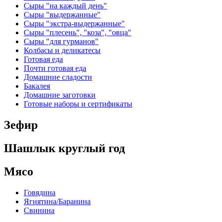
Сыры "на каждый день"
Сыры "выдержанные"
Сыры "экстра-выдержанные"
Сыры "плесень", "коза", "овца"
Сыры "для гурманов"
Колбасы и деликатесы
Готовая еда
Почти готовая еда
Домашние сладости
Бакалея
Домашние заготовки
Готовые наборы и сертификаты
Зефир
Шашлык круглый год
Мясо
Говядина
Ягнятина/Баранина
Свинина