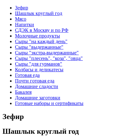
Зефир
Шашлык круглый год
Мясо
Напитки
СДЭК в Москву и по РФ
Молочные продукты
Сыры "на каждый день"
Сыры "выдержанные"
Сыры "экстра-выдержанные"
Сыры "плесень", "коза", "овца"
Сыры "для гурманов"
Колбасы и деликатесы
Готовая еда
Почти готовая еда
Домашние сладости
Бакалея
Домашние заготовки
Готовые наборы и сертификаты
Зефир
Шашлык круглый год