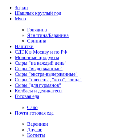
Зефир
Шашлык круглый год
Мясо
Говядина
Ягнятина/Баранина
Свинина
Напитки
СДЭК в Москву и по РФ
Молочные продукты
Сыры "на каждый день"
Сыры "выдержанные"
Сыры "экстра-выдержанные"
Сыры "плесень", "коза", "овца"
Сыры "для гурманов"
Колбасы и деликатесы
Готовая еда
Сало
Почти готовая еда
Вареники
Другое
Котлеты