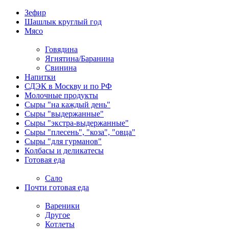
Зефир
Шашлык круглый год
Мясо
Говядина
Ягнятина/Баранина
Свинина
Напитки
СДЭК в Москву и по РФ
Молочные продукты
Сыры "на каждый день"
Сыры "выдержанные"
Сыры "экстра-выдержанные"
Сыры "плесень", "коза", "овца"
Сыры "для гурманов"
Колбасы и деликатесы
Готовая еда
Сало
Почти готовая еда
Вареники
Другое
Котлеты