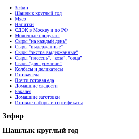
Зефир
Шашлык круглый год
Мясо
Напитки
СДЭК в Москву и по РФ
Молочные продукты
Сыры "на каждый день"
Сыры "выдержанные"
Сыры "экстра-выдержанные"
Сыры "плесень", "коза", "овца"
Сыры "для гурманов"
Колбасы и деликатесы
Готовая еда
Почти готовая еда
Домашние сладости
Бакалея
Домашние заготовки
Готовые наборы и сертификаты
Зефир
Шашлык круглый год