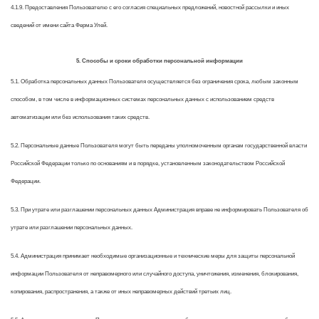
4.1.9. Предоставления Пользователю с его согласия специальных предложений, новостной рассылки и иных
сведений от имени сайта Ферма Улей.
5. Способы и сроки обработки персональной информации
5.1. Обработка персональных данных Пользователя осуществляется без ограничения срока, любым законным
способом, в том числе в информационных системах персональных данных с использованием средств
автоматизации или без использования таких средств.
5.2. Персональные данные Пользователя могут быть переданы уполномоченным органам государственной власти
Российской Федерации только по основаниям и в порядке, установленным законодательством Российской
Федерации.
5.3. При утрате или разглашении персональных данных Администрация вправе не информировать Пользователя об
утрате или разглашении персональных данных.
5.4. Администрация принимает необходимые организационные и технические меры для защиты персональной
информации Пользователя от неправомерного или случайного доступа, уничтожения, изменения, блокирования,
копирования, распространения, а также от иных неправомерных действий третьих лиц.