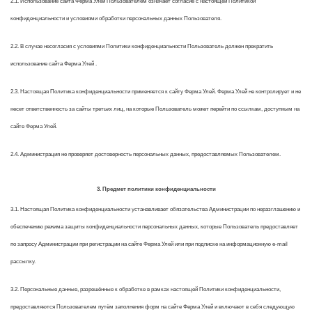
2.1. Использование сайта Ферма Улей Пользователем означает согласие с настоящей Политикой
конфиденциальности и условиями обработки персональных данных Пользователя.
2.2. В случае несогласия с условиями Политики конфиденциальности Пользователь должен прекратить
использование сайта Ферма Улей .
2.3. Настоящая Политика конфиденциальности применяется к сайту Ферма Улей. Ферма Улей не контролирует и не
несет ответственность за сайты третьих лиц, на которые Пользователь может перейти по ссылкам, доступным на
сайте Ферма Улей.
2.4. Администрация не проверяет достоверность персональных данных, предоставляемых Пользователем.
3. Предмет политики конфиденциальности
3.1. Настоящая Политика конфиденциальности устанавливает обязательства Администрации по неразглашению и
обеспечению режима защиты конфиденциальности персональных данных, которые Пользователь предоставляет
по запросу Администрации при регистрации на сайте Ферма Улей или при подписке на информационную e-mail
рассылку.
3.2. Персональные данные, разрешённые к обработке в рамках настоящей Политики конфиденциальности,
предоставляются Пользователем путём заполнения форм на сайте Ферма Улей и включают в себя следующую