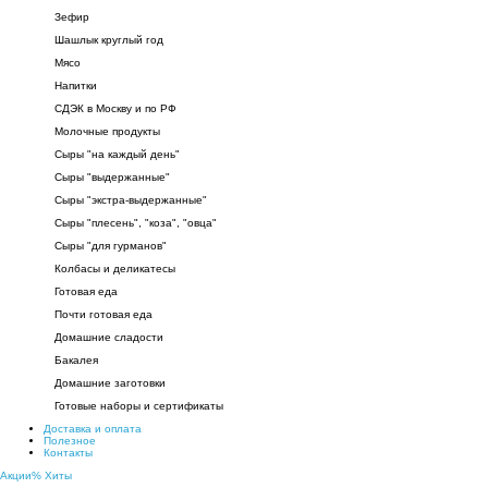
Зефир
Шашлык круглый год
Мясо
Напитки
СДЭК в Москву и по РФ
Молочные продукты
Сыры "на каждый день"
Сыры "выдержанные"
Сыры "экстра-выдержанные"
Сыры "плесень", "коза", "овца"
Сыры "для гурманов"
Колбасы и деликатесы
Готовая еда
Почти готовая еда
Домашние сладости
Бакалея
Домашние заготовки
Готовые наборы и сертификаты
Доставка и оплата
Полезное
Контакты
Акции
%
Хиты