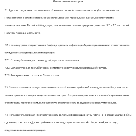
Ответственность сторон
7.1. Администрация, не исполнившая свои обязательства, несёт ответственность за убытки, понесённые
Пользователем в связи с неправомерным использованием персональных данных, в соответствии с
законодательством Российской Федерации, за исключением случаев, предусмотренных п.п. 5.2. и 7.2. настоящей
Политики Конфиденциальности.
7.2. В случае утраты или разглашения Конфиденциальной информации Администрация не несёт ответственность,
если данная конфиденциальная информация:
7.2.1. Стала публичным достоянием до её утраты или разглашения.
7.2.2. Была получена от третьей стороны до момента её получения Администрацией Ресурса.
7.2.3. Была разглашена с согласия Пользователя.
7.3. Пользователь несет полную ответственность за соблюдение требований законодательства РФ, в том числе
законов о рекламе, о защите авторских и смежных прав, об охране товарных знаков и знаков обслуживания, но не
ограничиваясь перечисленным, включая полную ответственность за содержание и форму материалов.
7.4. Пользователь признает, что ответственность за любую информацию (в том числе, но не ограничиваясь: файлы
с данными, тексты и т. д.), к которой он может иметь доступ как к части сайта Ферма Улей, несет лицо,
предоставившее такую информацию.