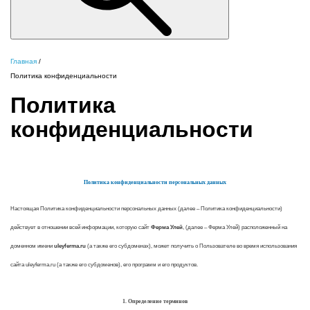
Главная
/
Политика конфиденциальности
Политика
конфиденциальности
Политика конфиденциальности персональных данных
Настоящая Политика конфиденциальности персональных данных (далее – Политика конфиденциальности)
действует в отношении всей информации, которую сайт
Ферма Улей
, (далее – Ферма Улей) расположенный на
доменном имени
uleyferma.ru
(а также его субдоменах), может получить о Пользователе во время использования
сайта uleyferma.ru (а также его субдоменов), его программ и его продуктов.
1. Определение терминов