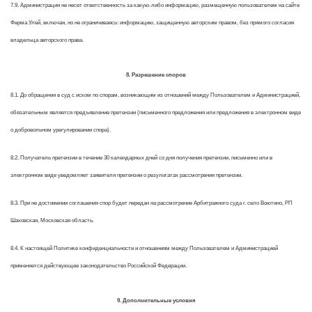
7.9. Администрация не несет ответственность за какую-либо информацию, размещенную пользователем на сайте
Ферма Улей, включая, но не ограничиваясь: информацию, защищенную авторским правом, без прямого согласия
владельца авторского права.
8. Разрешение споров
8.1. До обращения в суд с иском по спорам, возникающим из отношений между Пользователем и Администрацией,
обязательным является предъявление претензии (письменного предложения или предложения в электронном виде
о добровольном урегулировании спора).
8.2. Получатель претензии в течение 30 календарных дней со дня получения претензии, письменно или в
электронном виде уведомляет заявителя претензии о результатах рассмотрения претензии.
8.3. При не достижении соглашения спор будет передан на рассмотрение Арбитражного суда г. село Воютино, РП
Шаховская, Московская область.
8.4. К настоящей Политике конфиденциальности и отношениям между Пользователем и Администрацией
применяется действующее законодательство Российской Федерации.
9. Дополнительные условия