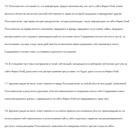
7.5. Пользователь соглашается, что информация, предоставленная ему как часть сайта Ферма Улей, может
являться объектом интеллектуальной собственности, права на который защищены и принадлежат другим
Пользователям, партнерам или рекламодателям, которые размещают такую информацию на сайте Ферма Улей.
Пользователь не вправе вносить изменения, передавать в аренду, передавать на условиях займа, продавать,
распространять или создавать производные работы на основе такого Содержания (полностью или в части), за
исключением случаев, когда такие действия были письменно прямо разрешены собственниками такого
Содержания в соответствии с условиями отдельного соглашения.
7.6. В отношение текстовых материалов (статей, публикаций, находящихся в свободном публичном доступе на
сайте Ферма Улей) допускается их распространение при условии, что будет дана ссылка на Ферма Улей.
7.7. Администрация не несет ответственности перед Пользователем за любой убыток или ущерб, понесенный
Пользователем в результате удаления, сбоя или невозможности сохранения какого-либо Содержания и иных
коммуникационных данных, содержащихся на сайте Ферма Улей или передаваемых через него.
7.8. Администрация не несет ответственности за любые прямые или косвенные убытки, произошедшие из-за:
использования либо невозможности использования сайта, либо отдельных сервисов; несанкционированного
доступа к коммуникациям Пользователя; заявления или поведение любого третьего лица на сайте.