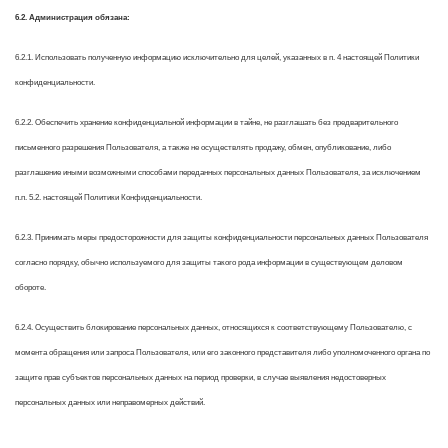
6.2. Администрация обязана:
6.2.1. Использовать полученную информацию исключительно для целей, указанных в п. 4 настоящей Политики
конфиденциальности.
6.2.2. Обеспечить хранение конфиденциальной информации в тайне, не разглашать без предварительного
письменного разрешения Пользователя, а также не осуществлять продажу, обмен, опубликование, либо
разглашение иными возможными способами переданных персональных данных Пользователя, за исключением
п.п. 5.2. настоящей Политики Конфиденциальности.
6.2.3. Принимать меры предосторожности для защиты конфиденциальности персональных данных Пользователя
согласно порядку, обычно используемого для защиты такого рода информации в существующем деловом
обороте.
6.2.4. Осуществить блокирование персональных данных, относящихся к соответствующему Пользователю, с
момента обращения или запроса Пользователя, или его законного представителя либо уполномоченного органа по
защите прав субъектов персональных данных на период проверки, в случае выявления недостоверных
персональных данных или неправомерных действий.