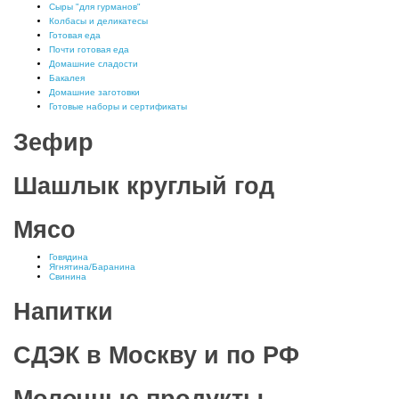
Сыры "для гурманов"
Колбасы и деликатесы
Готовая еда
Почти готовая еда
Домашние сладости
Бакалея
Домашние заготовки
Готовые наборы и сертификаты
Зефир
Шашлык круглый год
Мясо
Говядина
Ягнятина/Баранина
Свинина
Напитки
СДЭК в Москву и по РФ