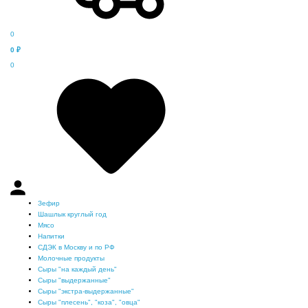
0
0
₽
0
Зефир
Шашлык круглый год
Мясо
Напитки
СДЭК в Москву и по РФ
Молочные продукты
Сыры "на каждый день"
Сыры "выдержанные"
Сыры "экстра-выдержанные"
Сыры "плесень", "коза", "овца"