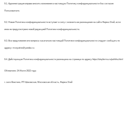
9.1. Администрация вправе вносить изменения в настоящую Политику конфиденциальности без согласия
Пользователя.
9.2. Новая Политика конфиденциальности вступает в силу с момента ее размещения на сайте Ферма Улей, если
иное не предусмотрено новой редакцией Политики конфиденциальности.
9.3. Все предложения или вопросы касательно настоящей Политики конфиденциальности следует сообщать по
адресу: mvoyutino@yandex.ru
9.4. Действующая Политика конфиденциальности размещена на странице по адресу https://uleyferma.ru/politika.html
Обновлено: 24 Июля 2022 года
г. село Воютино, РП Шаховская, Московская область, Ферма Улей
Режим работы:
пн-чт: выходной*
пт-вс: 12:00 - 15:00
*звоните