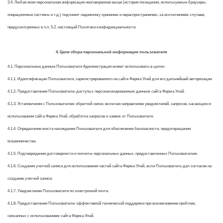
3.4. Любая иная персональная информация неоговоренная выше (история посещения, используемые браузеры,
операционные системы и т.д.) подлежит надежному хранению и нераспространению, за исключением случаев,
предусмотренных в п.п. 5.2. настоящей Политики конфиденциальности.
4. Цели сбора персональной информации пользователя
4.1. Персональные данные Пользователя Администрация может использовать в целях:
4.1.1. Идентификации Пользователя, зарегистрированного на сайте Ферма Улей для его дальнейшей авторизации.
4.1.2. Предоставления Пользователю доступа к персонализированным данным сайта Ферма Улей.
4.1.3. Установления с Пользователем обратной связи, включая направление уведомлений, запросов, касающихся
использования сайта Ферма Улей, обработки запросов и заявок от Пользователя.
4.1.4. Определения места нахождения Пользователя для обеспечения безопасности, предотвращения
мошенничества.
4.1.5. Подтверждения достоверности и полноты персональных данных, предоставленных Пользователем.
4.1.6. Создания учетной записи для использования частей сайта Ферма Улей, если Пользователь дал согласие на
создание учетной записи.
4.1.7. Уведомления Пользователя по электронной почте.
4.1.8. Предоставления Пользователю эффективной технической поддержки при возникновении проблем,
связанных с использованием сайта Ферма Улей.