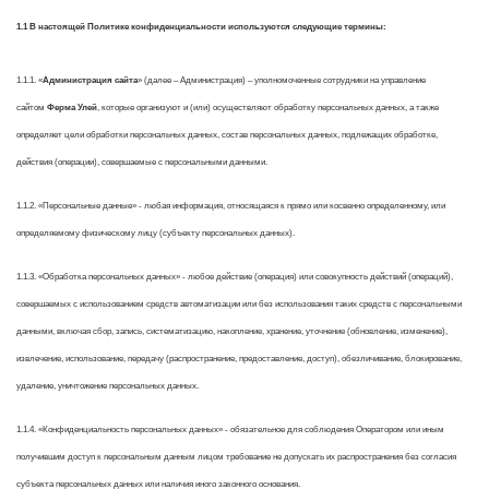
1.1 В настоящей Политике конфиденциальности используются следующие термины:
1.1.1. «
Администрация сайта
» (далее – Администрация) – уполномоченные сотрудники на управление
сайтом
Ферма Улей
, которые организуют и (или) осуществляют обработку персональных данных, а также
определяет цели обработки персональных данных, состав персональных данных, подлежащих обработке,
действия (операции), совершаемые с персональными данными.
1.1.2. «Персональные данные» - любая информация, относящаяся к прямо или косвенно определенному, или
определяемому физическому лицу (субъекту персональных данных).
1.1.3. «Обработка персональных данных» - любое действие (операция) или совокупность действий (операций),
совершаемых с использованием средств автоматизации или без использования таких средств с персональными
данными, включая сбор, запись, систематизацию, накопление, хранение, уточнение (обновление, изменение),
извлечение, использование, передачу (распространение, предоставление, доступ), обезличивание, блокирование,
удаление, уничтожение персональных данных.
1.1.4. «Конфиденциальность персональных данных» - обязательное для соблюдения Оператором или иным
получившим доступ к персональным данным лицом требование не допускать их распространения без согласия
субъекта персональных данных или наличия иного законного основания.