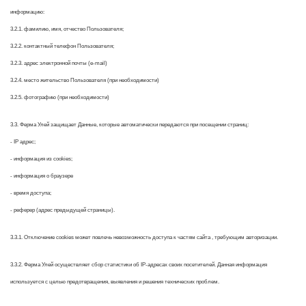
информацию:
3.2.1. фамилию, имя, отчество Пользователя;
3.2.2. контактный телефон Пользователя;
3.2.3. адрес электронной почты (e-mail)
3.2.4. место жительство Пользователя (при необходимости)
3.2.5. фотографию (при необходимости)
3.3. Ферма Улей защищает Данные, которые автоматически передаются при посещении страниц:
- IP адрес;
- информация из cookies;
- информация о браузере
- время доступа;
- реферер (адрес предыдущей страницы).
3.3.1. Отключение cookies может повлечь невозможность доступа к частям сайта
, требующим авторизации.
3.3.2. Ферма Улей осуществляет сбор статистики об IP-адресах своих посетителей. Данная информация
используется с целью предотвращения, выявления и решения технических проблем.