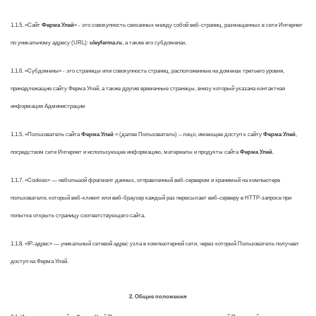
1.1.5. «Сайт
Ферма Улей
» - это совокупность связанных между собой веб-страниц, размещенных в сети Интернет
по уникальному адресу (URL):
uleyferma.ru
, а также его субдоменах.
1.1.6. «Субдомены» - это страницы или совокупность страниц, расположенные на доменах третьего уровня,
принадлежащие сайту Ферма Улей, а также другие временные страницы, внизу который указана контактная
информация Администрации
1.1.5. «Пользователь сайта
Ферма Улей
» (далее Пользователь) – лицо, имеющее доступ к сайту
Ферма Улей
,
посредством сети Интернет и использующее информацию, материалы и продукты сайта
Ферма Улей
.
1.1.7. «Cookies» — небольшой фрагмент данных, отправленный веб-сервером и хранимый на компьютере
пользователя, который веб-клиент или веб-браузер каждый раз пересылает веб-серверу в HTTP-запросе при
попытке открыть страницу соответствующего сайта.
1.1.8. «IP-адрес» — уникальный сетевой адрес узла в компьютерной сети, через который Пользователь получает
доступ на Ферма Улей.
2. Общие положения