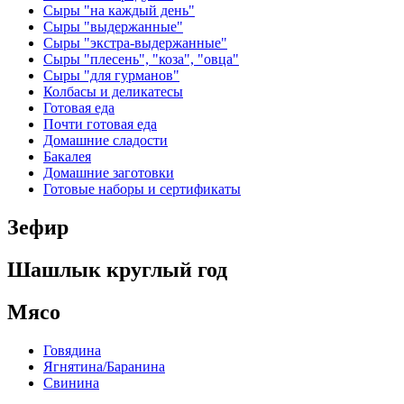
Сыры "на каждый день"
Сыры "выдержанные"
Сыры "экстра-выдержанные"
Сыры "плесень", "коза", "овца"
Сыры "для гурманов"
Колбасы и деликатесы
Готовая еда
Почти готовая еда
Домашние сладости
Бакалея
Домашние заготовки
Готовые наборы и сертификаты
Зефир
Шашлык круглый год
Мясо
Говядина
Ягнятина/Баранина
Свинина