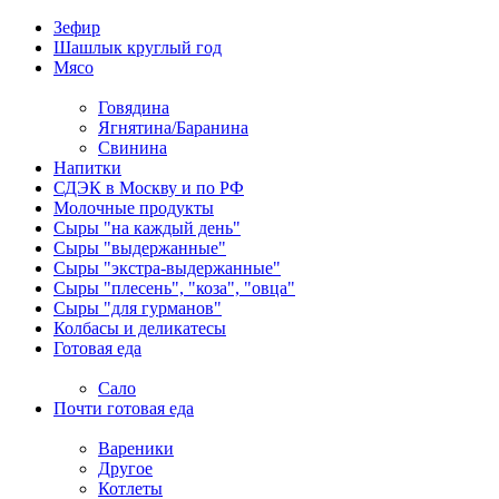
Зефир
Шашлык круглый год
Мясо
Говядина
Ягнятина/Баранина
Свинина
Напитки
СДЭК в Москву и по РФ
Молочные продукты
Сыры "на каждый день"
Сыры "выдержанные"
Сыры "экстра-выдержанные"
Сыры "плесень", "коза", "овца"
Сыры "для гурманов"
Колбасы и деликатесы
Готовая еда
Сало
Почти готовая еда
Вареники
Другое
Котлеты