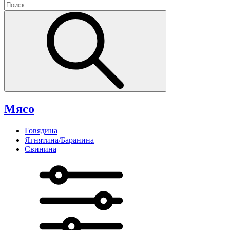
Мясо
Говядина
Ягнятина/Баранина
Свинина