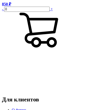
850
₽
-
+
Режим работы:
пн-чт: выходной*
пт-вс: 12:00 - 15:00
*звоните
Для клиентов
О ферме