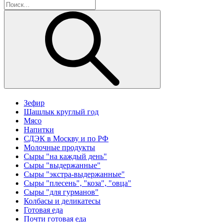
Зефир
Шашлык круглый год
Мясо
Напитки
СДЭК в Москву и по РФ
Молочные продукты
Сыры "на каждый день"
Сыры "выдержанные"
Сыры "экстра-выдержанные"
Сыры "плесень", "коза", "овца"
Сыры "для гурманов"
Колбасы и деликатесы
Готовая еда
Почти готовая еда