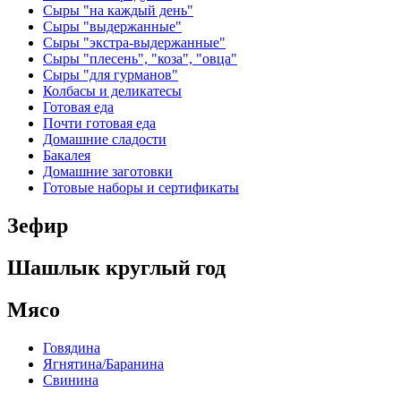
Сыры "на каждый день"
Сыры "выдержанные"
Сыры "экстра-выдержанные"
Сыры "плесень", "коза", "овца"
Сыры "для гурманов"
Колбасы и деликатесы
Готовая еда
Почти готовая еда
Домашние сладости
Бакалея
Домашние заготовки
Готовые наборы и сертификаты
Зефир
Шашлык круглый год
Мясо
Говядина
Ягнятина/Баранина
Свинина