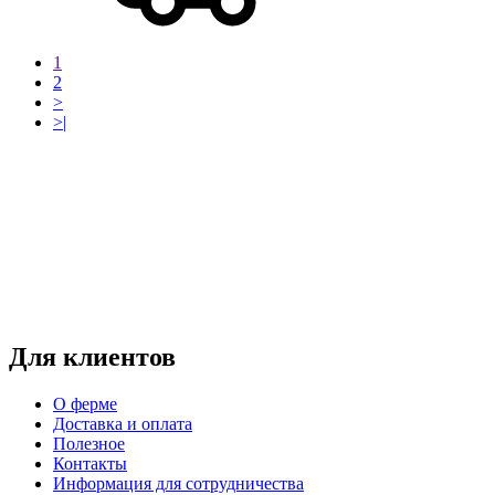
1
2
>
>|
Режим работы:
пн-чт: выходной*
пт-вс: 12:00 - 15:00
*звоните
Для клиентов
О ферме
Доставка и оплата
Полезное
Контакты
Информация для сотрудничества