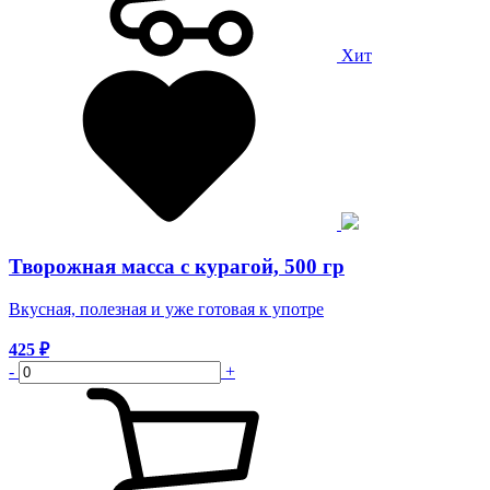
Хит
Творожная масса с курагой, 500 гр
Вкусная, полезная и уже готовая к употре
425
₽
-
+