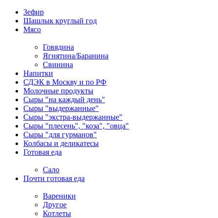
Зефир
Шашлык круглый год
Мясо
Говядина
Ягнятина/Баранина
Свинина
Напитки
СДЭК в Москву и по РФ
Молочные продукты
Сыры "на каждый день"
Сыры "выдержанные"
Сыры "экстра-выдержанные"
Сыры "плесень", "коза", "овца"
Сыры "для гурманов"
Колбасы и деликатесы
Готовая еда
Сало
Почти готовая еда
Вареники
Другое
Котлеты