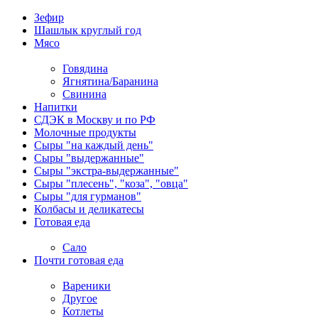
Зефир
Шашлык круглый год
Мясо
Говядина
Ягнятина/Баранина
Свинина
Напитки
СДЭК в Москву и по РФ
Молочные продукты
Сыры "на каждый день"
Сыры "выдержанные"
Сыры "экстра-выдержанные"
Сыры "плесень", "коза", "овца"
Сыры "для гурманов"
Колбасы и деликатесы
Готовая еда
Сало
Почти готовая еда
Вареники
Другое
Котлеты