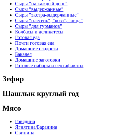
Сыры "на каждый день"
Сыры "выдержанные"
Сыры "экстра-выдержанные"
Сыры "плесень", "коза", "овца"
Сыры "для гурманов"
Колбасы и деликатесы
Готовая еда
Почти готовая еда
Домашние сладости
Бакалея
Домашние заготовки
Готовые наборы и сертификаты
Зефир
Шашлык круглый год
Мясо
Говядина
Ягнятина/Баранина
Свинина