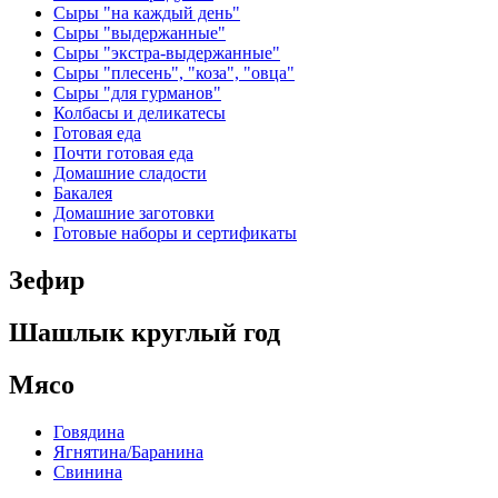
Сыры "на каждый день"
Сыры "выдержанные"
Сыры "экстра-выдержанные"
Сыры "плесень", "коза", "овца"
Сыры "для гурманов"
Колбасы и деликатесы
Готовая еда
Почти готовая еда
Домашние сладости
Бакалея
Домашние заготовки
Готовые наборы и сертификаты
Зефир
Шашлык круглый год
Мясо
Говядина
Ягнятина/Баранина
Свинина