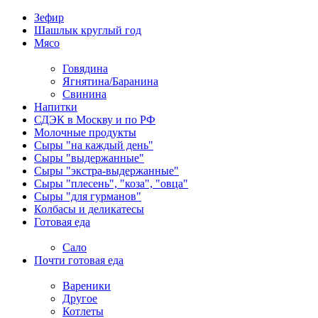
Зефир
Шашлык круглый год
Мясо
Говядина
Ягнятина/Баранина
Свинина
Напитки
СДЭК в Москву и по РФ
Молочные продукты
Сыры "на каждый день"
Сыры "выдержанные"
Сыры "экстра-выдержанные"
Сыры "плесень", "коза", "овца"
Сыры "для гурманов"
Колбасы и деликатесы
Готовая еда
Сало
Почти готовая еда
Вареники
Другое
Котлеты