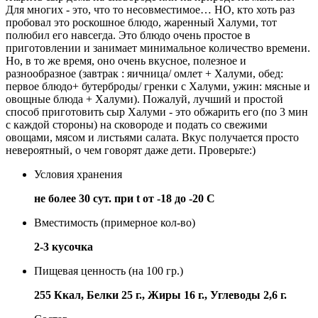
Для многих - это, что то несовместимое… НО, кто хоть раз
пробовал это роскошное блюдо, жаренный Халуми, тот
полюбил его навсегда. Это блюдо очень простое в
приготовлении и занимает минимальное количество времени.
Но, в то же время, оно очень вкусное, полезное и
разнообразное (завтрак : яичница/ омлет + Халуми, обед:
первое блюдо+ бутерброды/ гренки с Халуми, ужин: мясные и
овощные блюда + Халуми). Пожалуй, лучший и простой
способ приготовить сыр Халуми - это обжарить его (по 3 мин
с каждой стороны) на сковороде и подать со свежими
овощами, мясом и листьями салата. Вкус получается просто
невероятный, о чем говорят даже дети. Проверьте:)
Условия хранения
не более 30 сут. при t от -18 до -20 С
Вместимость (примерное кол-во)
2-3 кусочка
Пищевая ценность (на 100 гр.)
255 Ккал, Белки 25 г., Жиры 16 г., Углеводы 2,6 г.