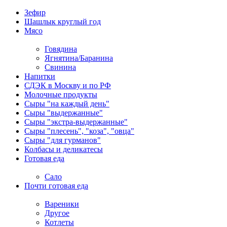
Зефир
Шашлык круглый год
Мясо
Говядина
Ягнятина/Баранина
Свинина
Напитки
СДЭК в Москву и по РФ
Молочные продукты
Сыры "на каждый день"
Сыры "выдержанные"
Сыры "экстра-выдержанные"
Сыры "плесень", "коза", "овца"
Сыры "для гурманов"
Колбасы и деликатесы
Готовая еда
Сало
Почти готовая еда
Вареники
Другое
Котлеты