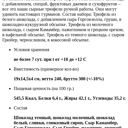
с добавлением, специй, фруктовых джемов и сухофруктов –
все это наши сырные трюфели ручной работы. Они могут
удивить настоящих гурманов. Состав набора: Трюфель из
белого шоколада, с добавлением сыра Горгонзолла, груши, в
шоколадно-кукурузной обсыпке. Трюфель из молочного
шоколада, с сыром Камамбер, пажитником и грецким орехом,
в вафельной обсыпке. Трюфель из темного шоколада, с сыром
Грюйер, черносливом, в кокосовой обсыпке.
Условия хранения
не более 7 сут. при t от +10 до +12 С
Вместимость (примерное кол-во)
19х14,5х4 см, нетто 240, брутто 300 (+/-10%)
Пищевая ценность (на 100 гр.)
545,5 Ккал, Белки 6,4 г., Жиры 42,1 г., Углеводы 35,2 г.
Состав
Шоколад темный, шоколад молочный, шоколад
белый, сливки, глюкозный сироп, Сыр Камамбер,
Сыр Горгонзолла, Сыр Грюйер, пажитник, грецкий