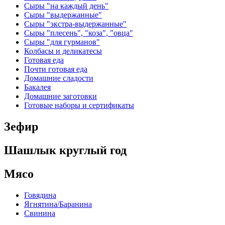
Сыры "на каждый день"
Сыры "выдержанные"
Сыры "экстра-выдержанные"
Сыры "плесень", "коза", "овца"
Сыры "для гурманов"
Колбасы и деликатесы
Готовая еда
Почти готовая еда
Домашние сладости
Бакалея
Домашние заготовки
Готовые наборы и сертификаты
Зефир
Шашлык круглый год
Мясо
Говядина
Ягнятина/Баранина
Свинина