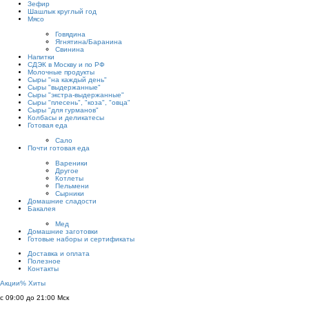
Зефир
Шашлык круглый год
Мясо
Говядина
Ягнятина/Баранина
Свинина
Напитки
СДЭК в Москву и по РФ
Молочные продукты
Сыры "на каждый день"
Сыры "выдержанные"
Сыры "экстра-выдержанные"
Сыры "плесень", "коза", "овца"
Сыры "для гурманов"
Колбасы и деликатесы
Готовая еда
Сало
Почти готовая еда
Вареники
Другое
Котлеты
Пельмени
Сырники
Домашние сладости
Бакалея
Мед
Домашние заготовки
Готовые наборы и сертификаты
Доставка и оплата
Полезное
Контакты
Акции
%
Хиты
с 09:00 до 21:00 Мск