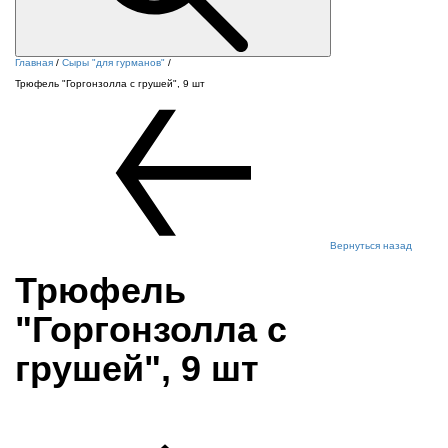
Главная
/
Сыры "для гурманов"
/
Трюфель "Горгонзолла с грушей", 9 шт
Вернуться назад
Трюфель
"Горгонзолла с
грушей", 9 шт