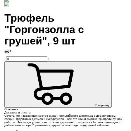
Трюфель
"Горгонзолла с
грушей", 9 шт
900
₽
-
+
В корзину
Описание
Доставка и оплата
Сочетание изысканных сортов сыра и бельгийского шоколада с добавлением,
специй, фруктовых джемов и сухофруктов – все это наши сырные трюфели ручной
работы. Они могут удивить настоящих гурманов. Трюфель из белого шоколада, с
добавлением сыра Горгонзолла, груши, в шоколадно-кукурузной обсыпке.