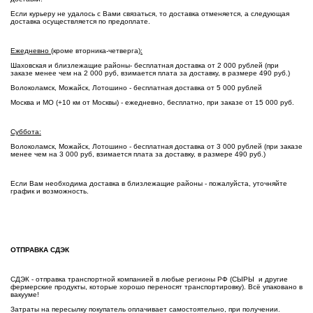
Если курьеру не удалось с Вами связаться, то доставка отменяется, а следующая
доставка осуществляется по предоплате.
Ежедневно (
кроме вторника-четверга
):
Шаховская и близлежащие районы- бесплатная доставка от 2 000 рублей (при
заказе менее чем на 2 000 руб, взимается плата за доставку, в размере 490 руб.)
Волоколамск, Можайск, Лотошино - бесплатная доставка от 5 000 рублей
Москва и МО (+10 км от Москвы) - ежедневно, бесплатно, при заказе от 15 000 руб.
Суббота:
Волоколамск, Можайск, Лотошино - бесплатная доставка от 3 000 рублей (при заказе
менее чем на 3 000 руб, взимается плата за доставку, в размере 490 руб.)
Если Вам необходима доставка в близлежащие районы - пожалуйста, уточняйте
график и возможность.
ОТПРАВКА СДЭК
СДЭК - отправка транспортной компанией в любые регионы РФ (СЫРЫ и другие
фермерские продукты, которые хорошо переносят транспортировку). Всё упаковано в
вакууме!
Затраты на пересылку покупатель оплачивает самостоятельно, при получении.