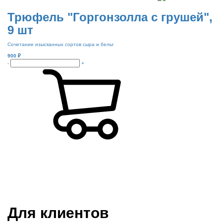
Трюфель "Горгонзолла с грушей",
9 шт
Сочетание изысканных сортов сыра и бельг
900
₽
-
+
Режим работы:
пн-чт: выходной*
пт-вс: 12:00 - 15:00
*звоните
Для клиентов