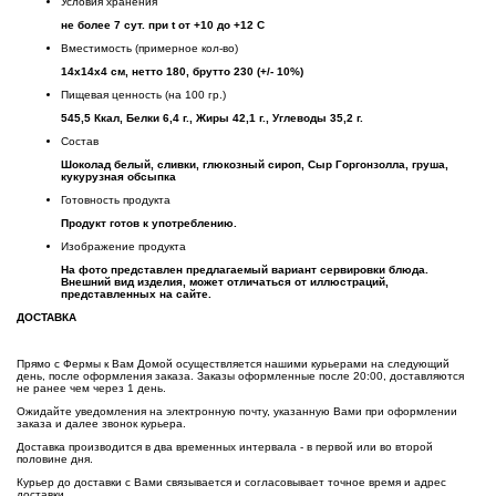
Условия хранения
не более 7 сут. при t от +10 до +12 С
Вместимость (примерное кол-во)
14х14х4 см, нетто 180, брутто 230 (+/- 10%)
Пищевая ценность (на 100 гр.)
545,5 Ккал, Белки 6,4 г., Жиры 42,1 г., Углеводы 35,2 г.
Состав
Шоколад белый, сливки, глюкозный сироп, Сыр Горгонзолла, груша,
кукурузная обсыпка
Готовность продукта
Продукт готов к употреблению.
Изображение продукта
На фото представлен предлагаемый вариант сервировки блюда.
Внешний вид изделия, может отличаться от иллюстраций,
представленных на сайте.
ДОСТАВКА
Прямо с Фермы к Вам Домой осуществляется нашими курьерами на следующий
день, после оформления заказа. Заказы оформленные после 20:00, доставляются
не ранее чем через 1 день.
Ожидайте уведомления на электронную почту, указанную Вами при оформлении
заказа и далее звонок курьера.
Доставка производится в два временных интервала - в первой или во второй
половине дня.
Курьер до доставки с Вами связывается и согласовывает точное время и адрес
доставки.