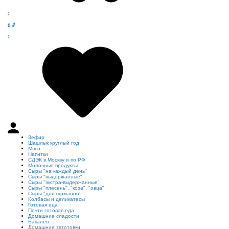
0
0
₽
0
Зефир
Шашлык круглый год
Мясо
Напитки
СДЭК в Москву и по РФ
Молочные продукты
Сыры "на каждый день"
Сыры "выдержанные"
Сыры "экстра-выдержанные"
Сыры "плесень", "коза", "овца"
Сыры "для гурманов"
Колбасы и деликатесы
Готовая еда
Почти готовая еда
Домашние сладости
Бакалея
Домашние заготовки