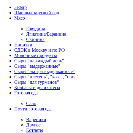
Зефир
Шашлык круглый год
Мясо
Говядина
Ягнятина/Баранина
Свинина
Напитки
СДЭК в Москву и по РФ
Молочные продукты
Сыры "на каждый день"
Сыры "выдержанные"
Сыры "экстра-выдержанные"
Сыры "плесень", "коза", "овца"
Сыры "для гурманов"
Колбасы и деликатесы
Готовая еда
Сало
Почти готовая еда
Вареники
Другое
Котлеты