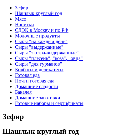
Зефир
Шашлык круглый год
Мясо
Напитки
СДЭК в Москву и по РФ
Молочные продукты
Сыры "на каждый день"
Сыры "выдержанные"
Сыры "экстра-выдержанные"
Сыры "плесень", "коза", "овца"
Сыры "для гурманов"
Колбасы и деликатесы
Готовая еда
Почти готовая еда
Домашние сладости
Бакалея
Домашние заготовки
Готовые наборы и сертификаты
Зефир
Шашлык круглый год