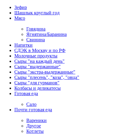
Зефир
Шашлык круглый год
Мясо
Говядина
Ягнятина/Баранина
Свинина
Напитки
СДЭК в Москву и по РФ
Молочные продукты
Сыры "на каждый день"
Сыры "выдержанные"
Сыры "экстра-выдержанные"
Сыры "плесень", "коза", "овца"
Сыры "для гурманов"
Колбасы и деликатесы
Готовая еда
Сало
Почти готовая еда
Вареники
Другое
Котлеты