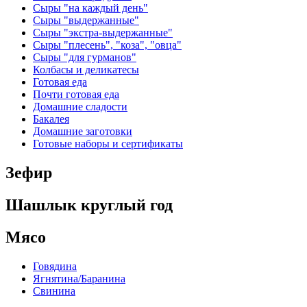
Сыры "на каждый день"
Сыры "выдержанные"
Сыры "экстра-выдержанные"
Сыры "плесень", "коза", "овца"
Сыры "для гурманов"
Колбасы и деликатесы
Готовая еда
Почти готовая еда
Домашние сладости
Бакалея
Домашние заготовки
Готовые наборы и сертификаты
Зефир
Шашлык круглый год
Мясо
Говядина
Ягнятина/Баранина
Свинина