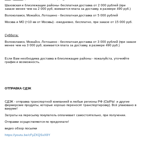
Шаховская и близлежащие районы- бесплатная доставка от 2 000 рублей (при
заказе менее чем на 2 000 руб, взимается плата за доставку, в размере 490 руб.)
Волоколамск, Можайск, Лотошино - бесплатная доставка от 5 000 рублей
Москва и МО (+10 км от Москвы) - ежедневно, бесплатно, при заказе от 15 000 руб.
Суббота:
Волоколамск, Можайск, Лотошино - бесплатная доставка от 3 000 рублей (при заказе
менее чем на 3 000 руб, взимается плата за доставку, в размере 490 руб.)
Если Вам необходима доставка в близлежащие районы - пожалуйста, уточняйте
график и возможность.
ОТПРАВКА СДЭК
СДЭК - отправка транспортной компанией в любые регионы РФ (СЫРЫ и другие
фермерские продукты, которые хорошо переносят транспортировку). Всё упаковано в
вакууме!
Затраты на пересылку покупатель оплачивает самостоятельно, при получении.
Отправки осуществляются по предоплате!
видео обзор посылки
https://youtu.be/cFyZXQSxX8Y