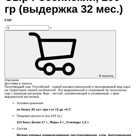
гр (выдержка 32 мес.)
578
₽
-
+
В корзину
Описание
Доставка и оплата
Полутвёрдый сыр. Российский - самый распространенный и производимый вид сыра
на территории нашей необъятной. Это выдержанный и созревший по технологии
сыр с ажурным рисунком. Вкус - чистый, запоминающий и узнаваемый, с ярко
выраженной кислинкой.
Условия хранения
не более 30 сут. при t от +2 до +4 С
Пищевая ценность (на 100 гр.)
113 Ккал, Белки 17 г., Жиры 4 г., Углеводы 1,5 г.
Состав
Молоко коровье нормализованное пастеризованное, соль, бактериальная