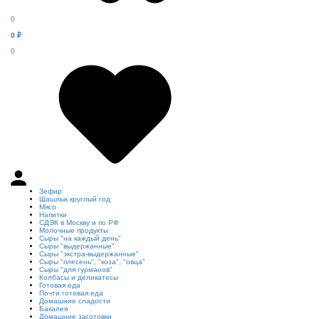
0
0
₽
0
Зефир
Шашлык круглый год
Мясо
Напитки
СДЭК в Москву и по РФ
Молочные продукты
Сыры "на каждый день"
Сыры "выдержанные"
Сыры "экстра-выдержанные"
Сыры "плесень", "коза", "овца"
Сыры "для гурманов"
Колбасы и деликатесы
Готовая еда
Почти готовая еда
Домашние сладости
Бакалея
Домашние заготовки