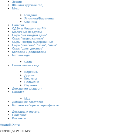
Зефир
Шашлык круглый год
Мясо
Говядина
Ягнятина/Баранина
Свинина
Напитки
СДЭК в Москву и по РФ
Молочные продукты
Сыры "на каждый день"
Сыры "выдержанные"
Сыры "экстра-выдержанные"
Сыры "плесень", "коза", "овца"
Сыры "для гурманов"
Колбасы и деликатесы
Готовая еда
Сало
Почти готовая еда
Вареники
Другое
Котлеты
Пельмени
Сырники
Домашние сладости
Бакалея
Мед
Домашние заготовки
Готовые наборы и сертификаты
Доставка и оплата
Полезное
Контакты
Акции
%
Хиты
с 09:00 до 21:00 Мск