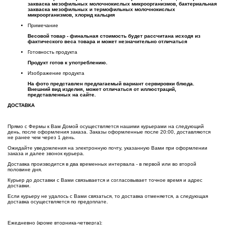
закваска мезофильных молочнокислых микроорганизмов, бактериальная
закваска мезофильных и термофильных молочнокислых
микроорганизмов, хлорид кальция
Примечание
Весовой товар - финальная стоимость будет рассчитана исходя из
фактического веса товара и может незначительно отличаться
Готовность продукта
Продукт готов к употреблению.
Изображение продукта
На фото представлен предлагаемый вариант сервировки блюда.
Внешний вид изделия, может отличаться от иллюстраций,
представленных на сайте.
ДОСТАВКА
Прямо с Фермы к Вам Домой осуществляется нашими курьерами на следующий
день, после оформления заказа. Заказы оформленные после 20:00, доставляются
не ранее чем через 1 день.
Ожидайте уведомления на электронную почту, указанную Вами при оформлении
заказа и далее звонок курьера.
Доставка производится в два временных интервала - в первой или во второй
половине дня.
Курьер до доставки с Вами связывается и согласовывает точное время и адрес
доставки.
Если курьеру не удалось с Вами связаться, то доставка отменяется, а следующая
доставка осуществляется по предоплате.
Ежедневно (
кроме вторника-четверга
):