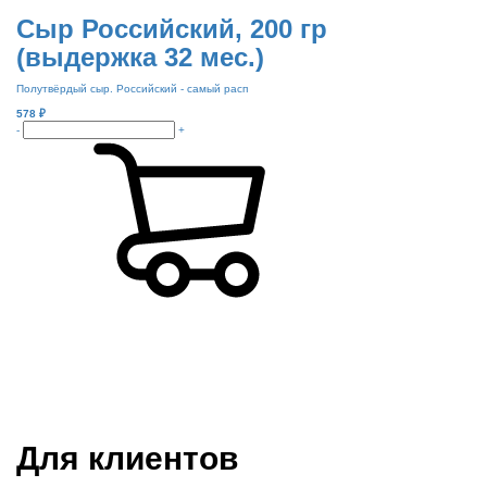
Сыр Российский, 200 гр
(выдержка 32 мес.)
Полутвёрдый сыр. Российский - самый расп
578
₽
-
+
Режим работы:
пн-чт: выходной*
пт-вс: 12:00 - 15:00
*звоните
Для клиентов