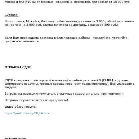
Москва и МО (+10 км от Москвы) - ежедневно, бесплатно, при заказе от 15 000 руб.
Суббота:
Волоколамск, Можайск, Лотошино - бесплатная доставка от 3 000 рублей (при заказе
менее чем на 3 000 руб, взимается плата за доставку, в размере 490 руб.)
Если Вам необходима доставка в близлежащие районы - пожалуйста, уточняйте
график и возможность.
ОТПРАВКА СДЭК
СДЭК - отправка транспортной компанией в любые регионы РФ (СЫРЫ и другие
фермерские продукты, которые хорошо переносят транспортировку). Всё упаковано в
вакууме!
Затраты на пересылку покупатель оплачивает самостоятельно, при получении.
Отправки осуществляются по предоплате!
видео обзор посылки
https://youtu.be/cFyZXQSxX8Y