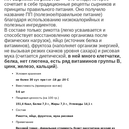
сочетает в себе традиционные рецепты сырников и
принципы правильного питания. Оно получило
название ПП (полезное/правильное питание)
благодаря использованию низкокалорийных и
полезных ингредиентов.
В составе только: рикотта (легко усваивается и
способствует восстановлению организма после
физических нагрузок), яйцо (источник белка и
витаминов), фруктоза (наполняет организм энергией,
не вызывая резких скачков уровня сахара) и рисовая
мука (считается диетической,
в ней много клетчатки,
белка, нет глютена, есть ряд витаминов группы B,
цинк, железо, кальций
).
Условия хранения
не более 30 сут. при t от -18 до -20 С
Вместимость (примерное кол-во)
5-6 шт
Пищевая ценность (на 100 гр.)
151,4 Ккал, Белки 7,3 г., Жиры 7,3 г., Углеводы 14,1 г.
Состав
Рикотта, яйцо, фруктоза, мука рисовая
Примечание
Весовой товар - финальная стоимость будет рассчитана исходя из