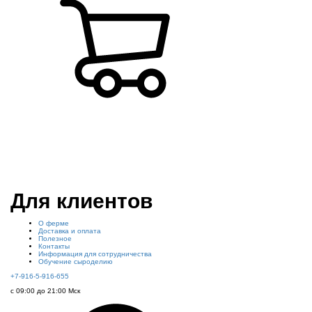
Режим работы:
пн-чт: выходной*
пт-вс: 12:00 - 15:00
*звоните
Для клиентов
О ферме
Доставка и оплата
Полезное
Контакты
Информация для сотрудничества
Обучение сыроделию
+7-916-5-916-655
с 09:00 до 21:00 Мск