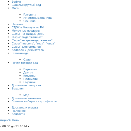
Зефир
Шашлык круглый год
Мясо
Говядина
Ягнятина/Баранина
Свинина
Напитки
СДЭК в Москву и по РФ
Молочные продукты
Сыры "на каждый день"
Сыры "выдержанные"
Сыры "экстра-выдержанные"
Сыры "плесень", "коза", "овца"
Сыры "для гурманов"
Колбасы и деликатесы
Готовая еда
Сало
Почти готовая еда
Вареники
Другое
Котлеты
Пельмени
Сырники
Домашние сладости
Бакалея
Мед
Домашние заготовки
Готовые наборы и сертификаты
Доставка и оплата
Полезное
Контакты
Акции
%
Хиты
с 09:00 до 21:00 Мск