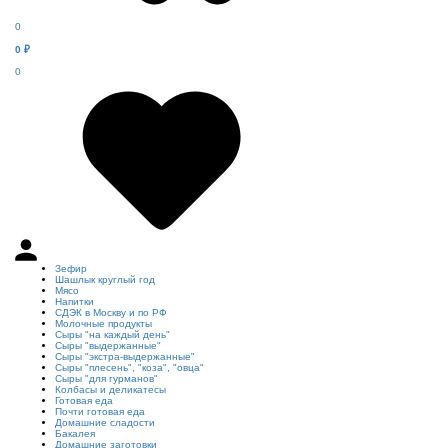
0
0
₽
0
Зефир
Шашлык круглый год
Мясо
Напитки
СДЭК в Москву и по РФ
Молочные продукты
Сыры "на каждый день"
Сыры "выдержанные"
Сыры "экстра-выдержанные"
Сыры "плесень", "коза", "овца"
Сыры "для гурманов"
Колбасы и деликатесы
Готовая еда
Почти готовая еда
Домашние сладости
Бакалея
Домашние заготовки