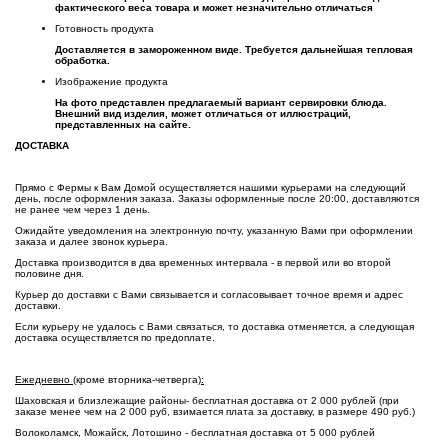
фактического веса товара и может незначительно отличаться
Готовность продукта
Доставляется в замороженном виде. Требуется дальнейшая тепловая
обработка.
Изображение продукта
На фото представлен предлагаемый вариант сервировки блюда.
Внешний вид изделия, может отличаться от иллюстраций,
представленных на сайте.
ДОСТАВКА
Прямо с Фермы к Вам Домой осуществляется нашими курьерами на следующий
день, после оформления заказа. Заказы оформленные после 20:00, доставляются
не ранее чем через 1 день.
Ожидайте уведомления на электронную почту, указанную Вами при оформлении
заказа и далее звонок курьера.
Доставка производится в два временных интервала - в первой или во второй
половине дня.
Курьер до доставки с Вами связывается и согласовывает точное время и адрес
доставки.
Если курьеру не удалось с Вами связаться, то доставка отменяется, а следующая
доставка осуществляется по предоплате.
Ежедневно (
кроме вторника-четверга
):
Шаховская и близлежащие районы- бесплатная доставка от 2 000 рублей (при
заказе менее чем на 2 000 руб, взимается плата за доставку, в размере 490 руб.)
Волоколамск, Можайск, Лотошино - бесплатная доставка от 5 000 рублей