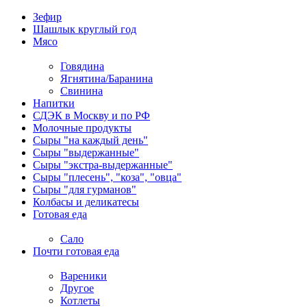
Зефир
Шашлык круглый год
Мясо
Говядина
Ягнятина/Баранина
Свинина
Напитки
СДЭК в Москву и по РФ
Молочные продукты
Сыры "на каждый день"
Сыры "выдержанные"
Сыры "экстра-выдержанные"
Сыры "плесень", "коза", "овца"
Сыры "для гурманов"
Колбасы и деликатесы
Готовая еда
Сало
Почти готовая еда
Вареники
Другое
Котлеты