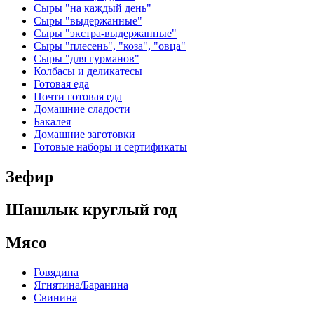
Сыры "на каждый день"
Сыры "выдержанные"
Сыры "экстра-выдержанные"
Сыры "плесень", "коза", "овца"
Сыры "для гурманов"
Колбасы и деликатесы
Готовая еда
Почти готовая еда
Домашние сладости
Бакалея
Домашние заготовки
Готовые наборы и сертификаты
Зефир
Шашлык круглый год
Мясо
Говядина
Ягнятина/Баранина
Свинина