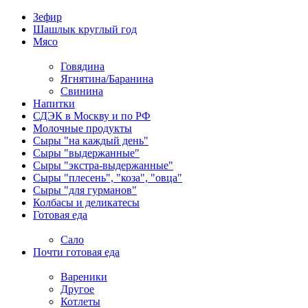
Зефир
Шашлык круглый год
Мясо
Говядина
Ягнятина/Баранина
Свинина
Напитки
СДЭК в Москву и по РФ
Молочные продукты
Сыры "на каждый день"
Сыры "выдержанные"
Сыры "экстра-выдержанные"
Сыры "плесень", "коза", "овца"
Сыры "для гурманов"
Колбасы и деликатесы
Готовая еда
Сало
Почти готовая еда
Вареники
Другое
Котлеты