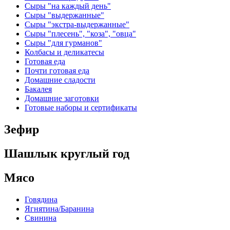
Сыры "на каждый день"
Сыры "выдержанные"
Сыры "экстра-выдержанные"
Сыры "плесень", "коза", "овца"
Сыры "для гурманов"
Колбасы и деликатесы
Готовая еда
Почти готовая еда
Домашние сладости
Бакалея
Домашние заготовки
Готовые наборы и сертификаты
Зефир
Шашлык круглый год
Мясо
Говядина
Ягнятина/Баранина
Свинина