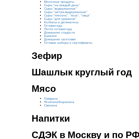
Молочные продукты
Сыры "на каждый день"
Сыры "выдержанные"
Сыры "экстра-выдержанные"
Сыры "плесень", "коза", "овца"
Сыры "для гурманов"
Колбасы и деликатесы
Готовая еда
Почти готовая еда
Домашние сладости
Бакалея
Домашние заготовки
Готовые наборы и сертификаты
Зефир
Шашлык круглый год
Мясо
Говядина
Ягнятина/Баранина
Свинина
Напитки
СДЭК в Москву и по Р