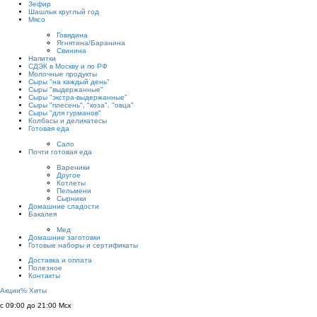
Зефир
Шашлык круглый год
Мясо
Говядина
Ягнятина/Баранина
Свинина
Напитки
СДЭК в Москву и по РФ
Молочные продукты
Сыры "на каждый день"
Сыры "выдержанные"
Сыры "экстра-выдержанные"
Сыры "плесень", "коза", "овца"
Сыры "для гурманов"
Колбасы и деликатесы
Готовая еда
Сало
Почти готовая еда
Вареники
Другое
Котлеты
Пельмени
Сырники
Домашние сладости
Бакалея
Мед
Домашние заготовки
Готовые наборы и сертификаты
Доставка и оплата
Полезное
Контакты
Акции
%
Хиты
с 09:00 до 21:00 Мск