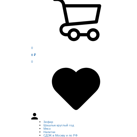
0
0
₽
0
Зефир
Шашлык круглый год
Мясо
Напитки
СДЭК в Москву и по РФ