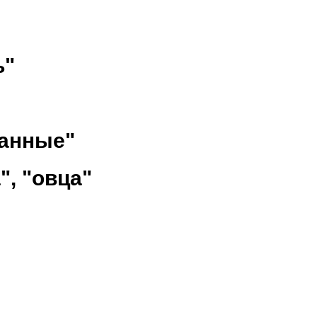
ь"
анные"
", "овца"
ы