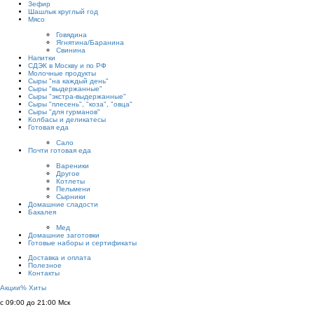
Зефир
Шашлык круглый год
Мясо
Говядина
Ягнятина/Баранина
Свинина
Напитки
СДЭК в Москву и по РФ
Молочные продукты
Сыры "на каждый день"
Сыры "выдержанные"
Сыры "экстра-выдержанные"
Сыры "плесень", "коза", "овца"
Сыры "для гурманов"
Колбасы и деликатесы
Готовая еда
Сало
Почти готовая еда
Вареники
Другое
Котлеты
Пельмени
Сырники
Домашние сладости
Бакалея
Мед
Домашние заготовки
Готовые наборы и сертификаты
Доставка и оплата
Полезное
Контакты
Акции
%
Хиты
с 09:00 до 21:00 Мск