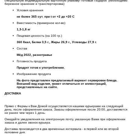
специальную индивидуальную картонную упаковку- готовый Подарок (необходимо
бережное хранение и транспортировка)
Условия хранения
не более 365 сут. при t от +2 до +20 С
Вместимость (примерное кол-во)
1,3-1,8 кг
Пищевая ценность (на 100 гр.)
360 Ккал, Белки 3,5 г., Жиры 26,9 г., Углеводы 27,9 г.
Состав
Мёд 2022, разнотравье
Готовность продукта
Продукт готов к употреблению.
Изображение продукта
На фото представлен предлагаемый вариант сервировки блюда.
Внешний вид изделия, может отличаться от иллюстраций,
представленных на сайте.
ДОСТАВКА
Прямо с Фермы к Вам Домой осуществляется нашими курьерами на следующий
день, после оформления заказа. Заказы оформленные после 20:00, доставляются
не ранее чем через 1 день.
Ожидайте уведомления на электронную почту, указанную Вами при оформлении
заказа и далее звонок курьера.
Доставка производится в два временных интервала - в первой или во второй
половине дня.