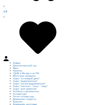
0
0
₽
0
Зефир
Шашлык круглый год
Мясо
Напитки
СДЭК в Москву и по РФ
Молочные продукты
Сыры "на каждый день"
Сыры "выдержанные"
Сыры "экстра-выдержанные"
Сыры "плесень", "коза", "овца"
Сыры "для гурманов"
Колбасы и деликатесы
Готовая еда
Почти готовая еда
Домашние сладости
Бакалея
Домашние заготовки