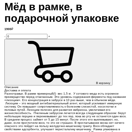
Мёд в рамке, в
подарочной упаковке
1900
₽
-
+
В корзину
Описание
Доставка и оплата
Разнотравье. В рамке примерный(!) вес 1,5 кг. У сотового меда есть огромное
преимущество перед откачанным. Это уровень содержания фермента под название
«лизоцим». Его концентрация в забрусе в 10 раз выше, чем в обычном мёде.
Лизоцим – это мощный антибактериальный агент, который усиливает иммунную
систему. Он повышает сопротивляемость к болезням слизистой, носоглотки и
половых путей. Лизоцим полезен для развития эмбриона, увеличивая его
жизнеспособность. Пчелиным забрусом лечатся всегда следующим образом: берут
небольшую порцию и пережевывают до тех пор, пока во рту не останется один воск.
В среднем процесс займет от 5 до 15 минут. После этого его выплевывают, но,
даже, если проглотили воск, то это не страшно. В проглатывании воска нет ничего
опасного это пойдет на пользу желудочно-кишечному тракту. Воск обладает
свойствами адсорбента, улучшает перистальтику кишечнику. Рамка упакована в