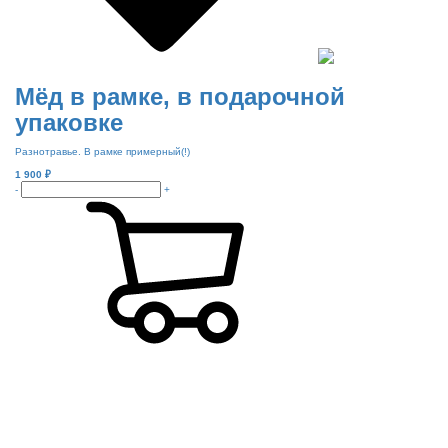
Мёд в рамке, в подарочной
упаковке
Разнотравье. В рамке примерный(!)
1 900
₽
-
+
Режим работы:
пн-чт: выходной*
пт-вс: 12:00 - 15:00
*звоните