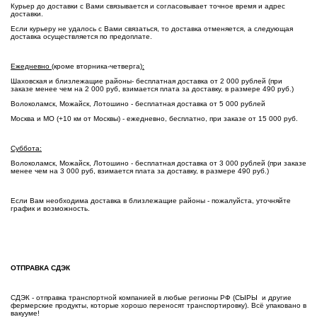
Курьер до доставки с Вами связывается и согласовывает точное время и адрес
доставки.
Если курьеру не удалось с Вами связаться, то доставка отменяется, а следующая
доставка осуществляется по предоплате.
Ежедневно (
кроме вторника-четверга
):
Шаховская и близлежащие районы- бесплатная доставка от 2 000 рублей (при
заказе менее чем на 2 000 руб, взимается плата за доставку, в размере 490 руб.)
Волоколамск, Можайск, Лотошино - бесплатная доставка от 5 000 рублей
Москва и МО (+10 км от Москвы) - ежедневно, бесплатно, при заказе от 15 000 руб.
Суббота:
Волоколамск, Можайск, Лотошино - бесплатная доставка от 3 000 рублей (при заказе
менее чем на 3 000 руб, взимается плата за доставку, в размере 490 руб.)
Если Вам необходима доставка в близлежащие районы - пожалуйста, уточняйте
график и возможность.
ОТПРАВКА СДЭК
СДЭК - отправка транспортной компанией в любые регионы РФ (СЫРЫ и другие
фермерские продукты, которые хорошо переносят транспортировку). Всё упаковано в
вакууме!