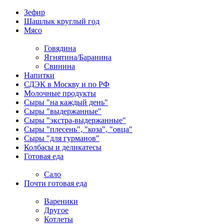
Зефир
Шашлык круглый год
Мясо
Говядина
Ягнятина/Баранина
Свинина
Напитки
СДЭК в Москву и по РФ
Молочные продукты
Сыры "на каждый день"
Сыры "выдержанные"
Сыры "экстра-выдержанные"
Сыры "плесень", "коза", "овца"
Сыры "для гурманов"
Колбасы и деликатесы
Готовая еда
Сало
Почти готовая еда
Вареники
Другое
Котлеты