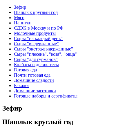
Зефир
Шашлык круглый год
Мясо
Напитки
СДЭК в Москву и по РФ
Молочные продукты
Сыры "на каждый день"
Сыры "выдержанные"
Сыры "экстра-выдержанные"
Сыры "плесень", "коза", "овца"
Сыры "для гурманов"
Колбасы и деликатесы
Готовая еда
Почти готовая еда
Домашние сладости
Бакалея
Домашние заготовки
Готовые наборы и сертификаты
Зефир
Шашлык круглый год