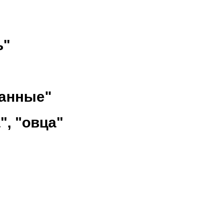
ь"
анные"
", "овца"
ы