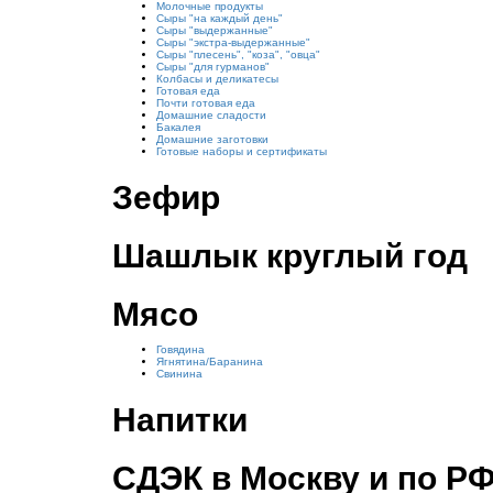
Молочные продукты
Сыры "на каждый день"
Сыры "выдержанные"
Сыры "экстра-выдержанные"
Сыры "плесень", "коза", "овца"
Сыры "для гурманов"
Колбасы и деликатесы
Готовая еда
Почти готовая еда
Домашние сладости
Бакалея
Домашние заготовки
Готовые наборы и сертификаты
Зефир
Шашлык круглый год
Мясо
Говядина
Ягнятина/Баранина
Свинина
Напитки
СДЭК в Москву и по Р