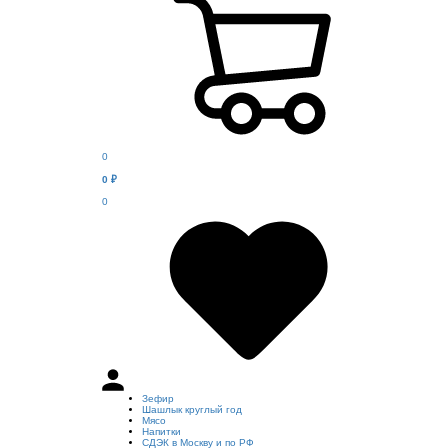
0
0
₽
0
Зефир
Шашлык круглый год
Мясо
Напитки
СДЭК в Москву и по РФ