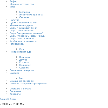
Зефир
Шашлык круглый год
Мясо
Говядина
Ягнятина/Баранина
Свинина
Напитки
СДЭК в Москву и по РФ
Молочные продукты
Сыры "на каждый день"
Сыры "выдержанные"
Сыры "экстра-выдержанные"
Сыры "плесень", "коза", "овца"
Сыры "для гурманов"
Колбасы и деликатесы
Готовая еда
Сало
Почти готовая еда
Вареники
Другое
Котлеты
Пельмени
Сырники
Домашние сладости
Бакалея
Мед
Домашние заготовки
Готовые наборы и сертификаты
Доставка и оплата
Полезное
Контакты
Акции
%
Хиты
с 09:00 до 21:00 Мск