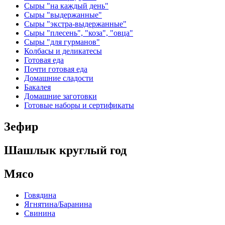
Сыры "на каждый день"
Сыры "выдержанные"
Сыры "экстра-выдержанные"
Сыры "плесень", "коза", "овца"
Сыры "для гурманов"
Колбасы и деликатесы
Готовая еда
Почти готовая еда
Домашние сладости
Бакалея
Домашние заготовки
Готовые наборы и сертификаты
Зефир
Шашлык круглый год
Мясо
Говядина
Ягнятина/Баранина
Свинина