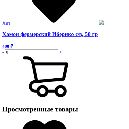
Хит
Хамон фермерский Иберико с/в, 50 гр
400
₽
-
+
Просмотренные товары