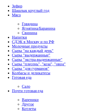
Зефир
Шашлык круглый год
Мясо
Говядина
Ягнятина/Баранина
Свинина
Напитки
СДЭК в Москву и по РФ
Молочные продукты
Сыры "на каждый день"
Сыры "выдержанные"
Сыры "экстра-выдержанные"
Сыры "плесень", "коза", "овца"
Сыры "для гурманов"
Колбасы и деликатесы
Готовая еда
Сало
Почти готовая еда
Вареники
Другое
Котлеты