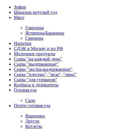
Зефир
Шашлык круглый год
Мясо
Говядина
Ягнятина/Баранина
Свинина
Напитки
СДЭК в Москву и по РФ
Молочные продукты
Сыры "на каждый день"
Сыры "выдержанные"
Сыры "экстра-выдержанные"
Сыры "плесень", "коза", "овца"
Сыры "для гурманов"
Колбасы и деликатесы
Готовая еда
Сало
Почти готовая еда
Вареники
Другое
Котлеты