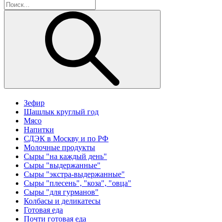
Зефир
Шашлык круглый год
Мясо
Напитки
СДЭК в Москву и по РФ
Молочные продукты
Сыры "на каждый день"
Сыры "выдержанные"
Сыры "экстра-выдержанные"
Сыры "плесень", "коза", "овца"
Сыры "для гурманов"
Колбасы и деликатесы
Готовая еда
Почти готовая еда