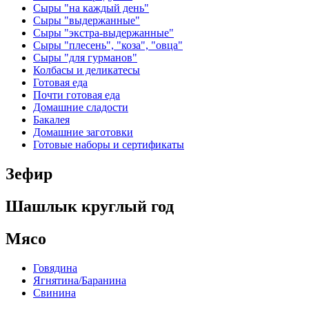
Сыры "на каждый день"
Сыры "выдержанные"
Сыры "экстра-выдержанные"
Сыры "плесень", "коза", "овца"
Сыры "для гурманов"
Колбасы и деликатесы
Готовая еда
Почти готовая еда
Домашние сладости
Бакалея
Домашние заготовки
Готовые наборы и сертификаты
Зефир
Шашлык круглый год
Мясо
Говядина
Ягнятина/Баранина
Свинина