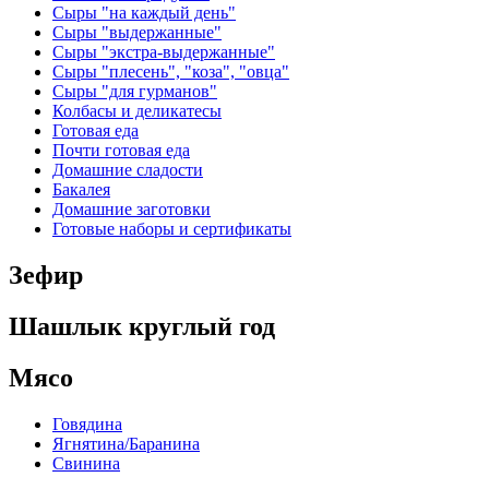
Сыры "на каждый день"
Сыры "выдержанные"
Сыры "экстра-выдержанные"
Сыры "плесень", "коза", "овца"
Сыры "для гурманов"
Колбасы и деликатесы
Готовая еда
Почти готовая еда
Домашние сладости
Бакалея
Домашние заготовки
Готовые наборы и сертификаты
Зефир
Шашлык круглый год
Мясо
Говядина
Ягнятина/Баранина
Свинина