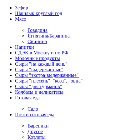
Зефир
Шашлык круглый год
Мясо
Говядина
Ягнятина/Баранина
Свинина
Напитки
СДЭК в Москву и по РФ
Молочные продукты
Сыры "на каждый день"
Сыры "выдержанные"
Сыры "экстра-выдержанные"
Сыры "плесень", "коза", "овца"
Сыры "для гурманов"
Колбасы и деликатесы
Готовая еда
Сало
Почти готовая еда
Вареники
Другое
Котлеты