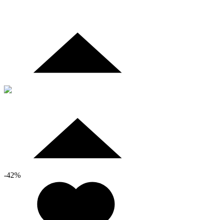
-
42
%