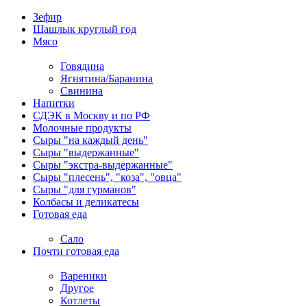
Зефир
Шашлык круглый год
Мясо
Говядина
Ягнятина/Баранина
Свинина
Напитки
СДЭК в Москву и по РФ
Молочные продукты
Сыры "на каждый день"
Сыры "выдержанные"
Сыры "экстра-выдержанные"
Сыры "плесень", "коза", "овца"
Сыры "для гурманов"
Колбасы и деликатесы
Готовая еда
Сало
Почти готовая еда
Вареники
Другое
Котлеты