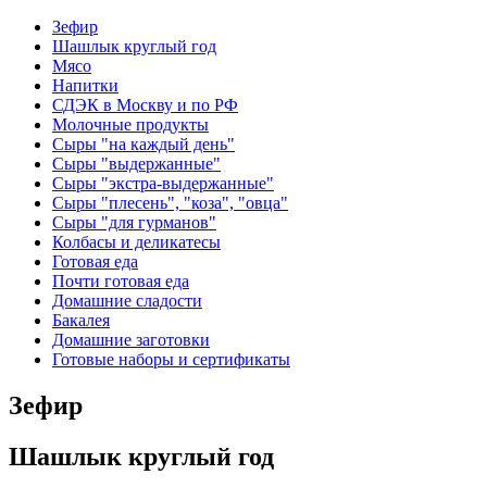
Зефир
Шашлык круглый год
Мясо
Напитки
СДЭК в Москву и по РФ
Молочные продукты
Сыры "на каждый день"
Сыры "выдержанные"
Сыры "экстра-выдержанные"
Сыры "плесень", "коза", "овца"
Сыры "для гурманов"
Колбасы и деликатесы
Готовая еда
Почти готовая еда
Домашние сладости
Бакалея
Домашние заготовки
Готовые наборы и сертификаты
Зефир
Шашлык круглый год