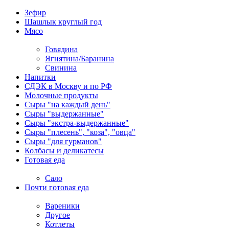
Зефир
Шашлык круглый год
Мясо
Говядина
Ягнятина/Баранина
Свинина
Напитки
СДЭК в Москву и по РФ
Молочные продукты
Сыры "на каждый день"
Сыры "выдержанные"
Сыры "экстра-выдержанные"
Сыры "плесень", "коза", "овца"
Сыры "для гурманов"
Колбасы и деликатесы
Готовая еда
Сало
Почти готовая еда
Вареники
Другое
Котлеты