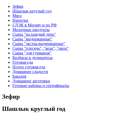
Зефир
Шашлык круглый год
Мясо
Напитки
СДЭК в Москву и по РФ
Молочные продукты
Сыры "на каждый день"
Сыры "выдержанные"
Сыры "экстра-выдержанные"
Сыры "плесень", "коза", "овца"
Сыры "для гурманов"
Колбасы и деликатесы
Готовая еда
Почти готовая еда
Домашние сладости
Бакалея
Домашние заготовки
Готовые наборы и сертификаты
Зефир
Шашлык круглый год