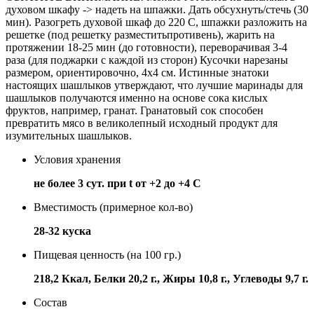
духовом шкафу -> надеть на шпажки. Дать обсухнуть/стечь (30
мин). Разогреть духовой шкаф до 220 С, шпажки разложить на
решетке (под решетку разместитьпротивень), жарить на
протяжении 18-25 мин (до готовности), переворачивая 3-4
раза (для поджарки с каждой из сторон) Кусочки нарезаны
размером, ориентировочно, 4х4 см. Истинные знатоки
настоящих шашлыков утверждают, что лучшие маринады для
шашлыков получаются именно на основе сока кислых
фруктов, например, гранат. Гранатовый сок способен
превратить мясо в великолепный исходный продукт для
изумительных шашлыков.
Условия хранения
не более 3 сут. при t от +2 до +4 С
Вместимость (примерное кол-во)
28-32 куска
Пищевая ценность (на 100 гр.)
218,2 Ккал, Белки 20,2 г., Жиры 10,8 г., Углеводы 9,7 г.
Состав