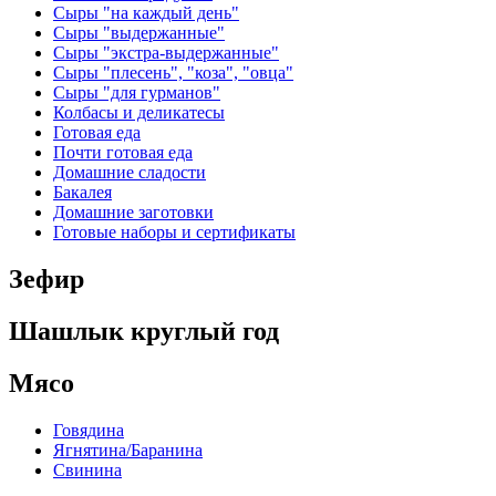
Сыры "на каждый день"
Сыры "выдержанные"
Сыры "экстра-выдержанные"
Сыры "плесень", "коза", "овца"
Сыры "для гурманов"
Колбасы и деликатесы
Готовая еда
Почти готовая еда
Домашние сладости
Бакалея
Домашние заготовки
Готовые наборы и сертификаты
Зефир
Шашлык круглый год
Мясо
Говядина
Ягнятина/Баранина
Свинина