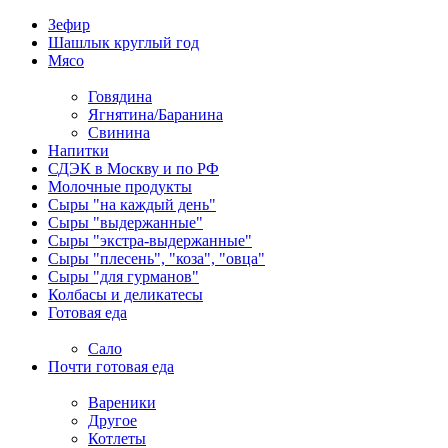
Зефир
Шашлык круглый год
Мясо
Говядина
Ягнятина/Баранина
Свинина
Напитки
СДЭК в Москву и по РФ
Молочные продукты
Сыры "на каждый день"
Сыры "выдержанные"
Сыры "экстра-выдержанные"
Сыры "плесень", "коза", "овца"
Сыры "для гурманов"
Колбасы и деликатесы
Готовая еда
Сало
Почти готовая еда
Вареники
Другое
Котлеты