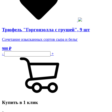
Трюфель "Горгонзолла с грушей", 9 шт
Сочетание изысканных сортов сыра и бельг
900
₽
-
+
Купить в 1 клик