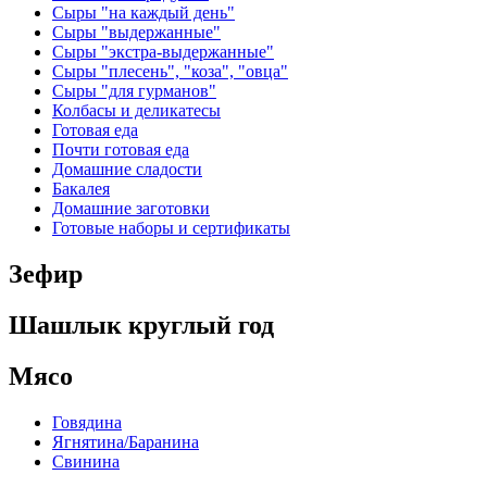
Сыры "на каждый день"
Сыры "выдержанные"
Сыры "экстра-выдержанные"
Сыры "плесень", "коза", "овца"
Сыры "для гурманов"
Колбасы и деликатесы
Готовая еда
Почти готовая еда
Домашние сладости
Бакалея
Домашние заготовки
Готовые наборы и сертификаты
Зефир
Шашлык круглый год
Мясо
Говядина
Ягнятина/Баранина
Свинина