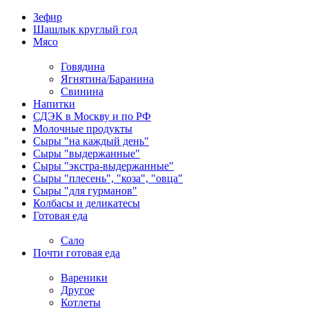
Зефир
Шашлык круглый год
Мясо
Говядина
Ягнятина/Баранина
Свинина
Напитки
СДЭК в Москву и по РФ
Молочные продукты
Сыры "на каждый день"
Сыры "выдержанные"
Сыры "экстра-выдержанные"
Сыры "плесень", "коза", "овца"
Сыры "для гурманов"
Колбасы и деликатесы
Готовая еда
Сало
Почти готовая еда
Вареники
Другое
Котлеты