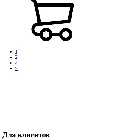
1
2
>
>|
Режим работы:
пн-чт: выходной*
пт-вс: 12:00 - 15:00
*звоните
Для клиентов