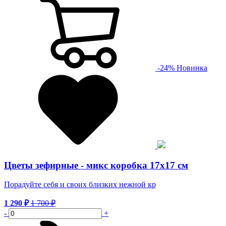
-
24
%
Новинка
Цветы зефирные - микс коробка 17х17 см
Порадуйте себя и своих близких нежной кр
1 290
₽
1 700
₽
-
+