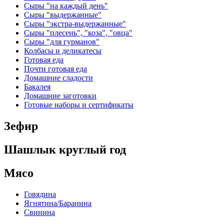
Сыры "на каждый день"
Сыры "выдержанные"
Сыры "экстра-выдержанные"
Сыры "плесень", "коза", "овца"
Сыры "для гурманов"
Колбасы и деликатесы
Готовая еда
Почти готовая еда
Домашние сладости
Бакалея
Домашние заготовки
Готовые наборы и сертификаты
Зефир
Шашлык круглый год
Мясо
Говядина
Ягнятина/Баранина
Свинина