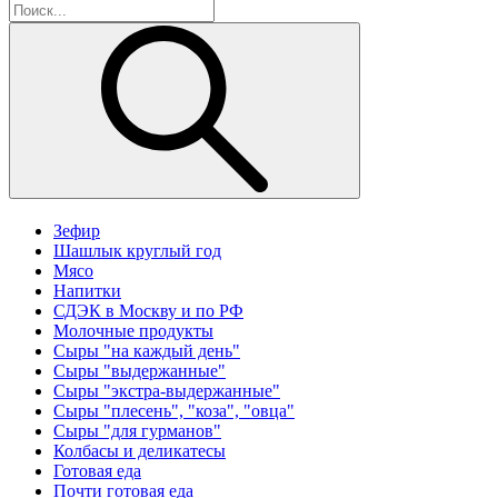
Зефир
Шашлык круглый год
Мясо
Напитки
СДЭК в Москву и по РФ
Молочные продукты
Сыры "на каждый день"
Сыры "выдержанные"
Сыры "экстра-выдержанные"
Сыры "плесень", "коза", "овца"
Сыры "для гурманов"
Колбасы и деликатесы
Готовая еда
Почти готовая еда