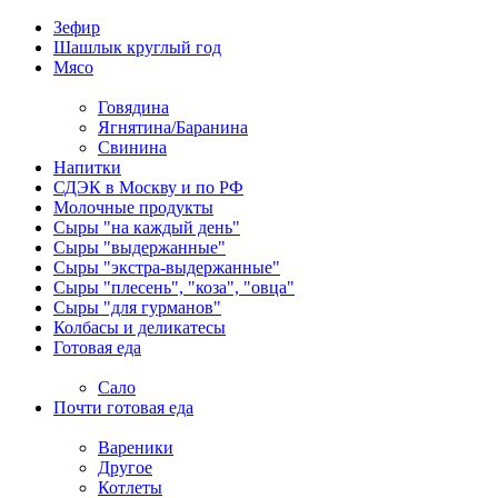
Зефир
Шашлык круглый год
Мясо
Говядина
Ягнятина/Баранина
Свинина
Напитки
СДЭК в Москву и по РФ
Молочные продукты
Сыры "на каждый день"
Сыры "выдержанные"
Сыры "экстра-выдержанные"
Сыры "плесень", "коза", "овца"
Сыры "для гурманов"
Колбасы и деликатесы
Готовая еда
Сало
Почти готовая еда
Вареники
Другое
Котлеты