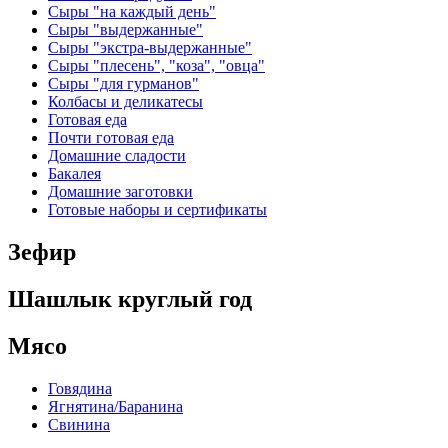
Сыры "на каждый день"
Сыры "выдержанные"
Сыры "экстра-выдержанные"
Сыры "плесень", "коза", "овца"
Сыры "для гурманов"
Колбасы и деликатесы
Готовая еда
Почти готовая еда
Домашние сладости
Бакалея
Домашние заготовки
Готовые наборы и сертификаты
Зефир
Шашлык круглый год
Мясо
Говядина
Ягнятина/Баранина
Свинина