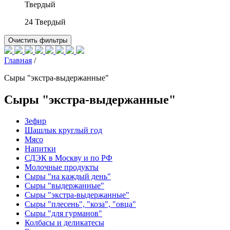
Твердый
24
Твердый
Очистить фильтры
Главная
/
Сыры "экстра-выдержанные"
Сыры "экстра-выдержанные"
Зефир
Шашлык круглый год
Мясо
Напитки
СДЭК в Москву и по РФ
Молочные продукты
Сыры "на каждый день"
Сыры "выдержанные"
Сыры "экстра-выдержанные"
Сыры "плесень", "коза", "овца"
Сыры "для гурманов"
Колбасы и деликатесы