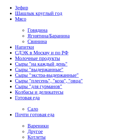
Зефир
Шашлык круглый год
Мясо
Говядина
Ягнятина/Баранина
Свинина
Напитки
СДЭК в Москву и по РФ
Молочные продукты
Сыры "на каждый день"
Сыры "выдержанные"
Сыры "экстра-выдержанные"
Сыры "плесень", "коза", "овца"
Сыры "для гурманов"
Колбасы и деликатесы
Готовая еда
Сало
Почти готовая еда
Вареники
Другое
Котлеты