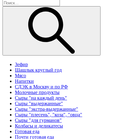
Зефир
Шашлык круглый год
Мясо
Напитки
СДЭК в Москву и по РФ
Молочные продукты
Сыры "на каждый день"
Сыры "выдержанные"
Сыры "экстра-выдержанные"
Сыры "плесень", "коза", "овца"
Сыры "для гурманов"
Колбасы и деликатесы
Готовая еда
Почти готовая еда