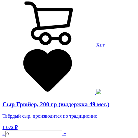
Хит
Сыр Грюйер, 200 гр (выдержка 49 мес.)
Твёрдый сыр, производится по традиционно
1 072
₽
-
+