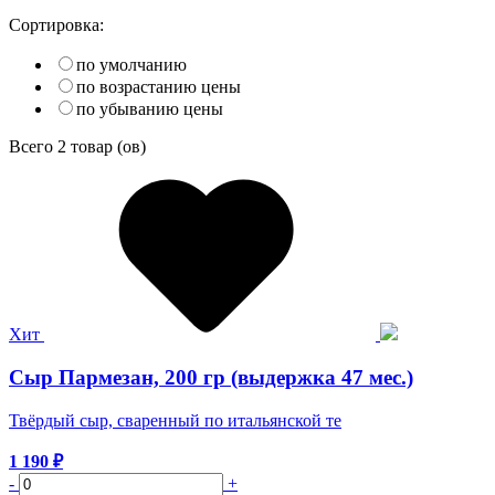
Сортировка:
по умолчанию
по возрастанию цены
по убыванию цены
Всего
2
товар (ов)
Хит
Сыр Пармезан, 200 гр (выдержка 47 мес.)
Твёрдый сыр, сваренный по итальянской те
1 190
₽
-
+